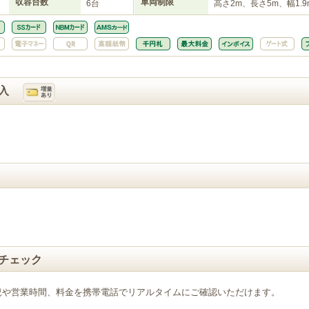
収容台数
車両制限
6台
高さ2m、長さ5m、幅1.9
入
チェック
況や営業時間、料金を携帯電話でリアルタイムにご確認いただけます。