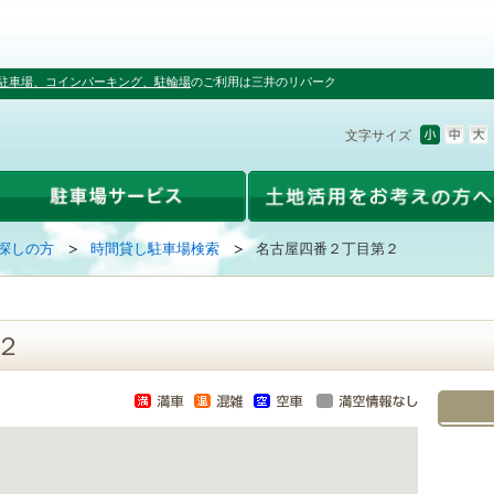
駐車場、コインパーキング、駐輪場
のご利用は三井のリパーク
文字サイズ
探しの方
時間貸し駐車場検索
名古屋四番２丁目第２
２