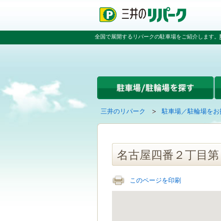
ペ
ペ
こ
ペ
ー
ー
こ
ー
ジ
ジ
か
ジ
の
内
ら
の
全国で展開するリパークの駐車場をご紹介します。
先
を
本
先
頭
移
文
頭
で
動
で
へ
す
す
す
戻
る
る
た
め
の
現
の
三井のリパーク
駐車場／駐輪場をお
リ
在
ペ
ン
の
ー
ク
ペ
ジ
で
ー
で
名古屋四番２丁目第
す
ジ
す
グ
は
ロ
このページを印刷
ー
バ
ル
ナ
ビ