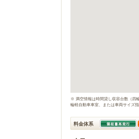
ゲ
ー
シ
ョ
ン
へ
移
動
し
ま
す
本
文
へ
移
動
※ 満空情報は時間貸し収容台数（四
し
輪軽自動車車室、または車両サイズ指
ま
す
料金体系