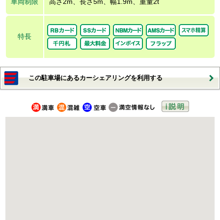
車両制限
高さ2m、長さ5m、幅1.9m、重量2t
特長
この駐車場にあるカーシェアリングを利用する