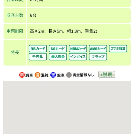
収容台数
6台
車両制限
高さ2m、長さ5m、幅1.9m、重量2t
特長