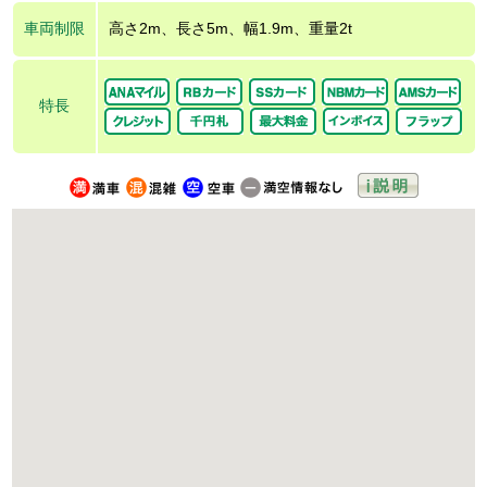
車両制限
高さ2m、長さ5m、幅1.9m、重量2t
特長