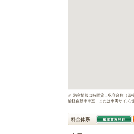
ゲ
ー
シ
ョ
ン
へ
移
動
し
ま
す
本
文
へ
移
動
※ 満空情報は時間貸し収容台数（四
し
輪軽自動車車室、または車両サイズ指
ま
す
料金体系