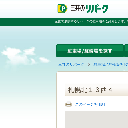
ペ
ペ
こ
ペ
ー
ー
こ
ー
ジ
ジ
か
ジ
の
内
ら
の
全国で展開するリパークの駐車場をご紹介します。
先
を
本
先
頭
移
文
頭
で
動
で
へ
す
す
す
戻
る
る
た
め
の
現
の
三井のリパーク
駐車場／駐輪場をお
リ
在
ペ
ン
の
ー
ク
ペ
ジ
で
ー
で
札幌北１３西４
す
ジ
す
グ
は
ロ
このページを印刷
ー
バ
ル
ナ
ビ