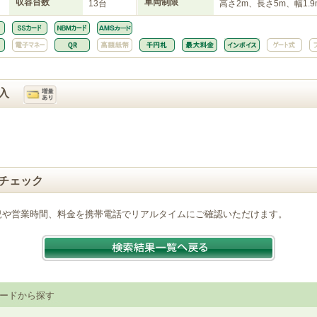
収容台数
車両制限
13台
高さ2m、長さ5m、幅1.9
入
チェック
況や営業時間、料金を携帯電話でリアルタイムにご確認いただけます。
ードから探す