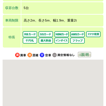
収容台数
5台
車両制限
高さ2m、長さ5m、幅1.9m、重量2t
特長