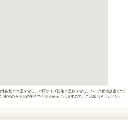
輪軽自動車車室を含む、車両サイズ指定車室数を含む、バイク置場は含まず
定車室のみ空車の場合でも空車表示されますので、ご承知おきください。