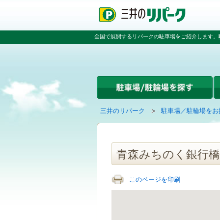
ペ
ペ
こ
ペ
ー
ー
こ
ー
ジ
ジ
か
ジ
の
内
ら
の
全国で展開するリパークの駐車場をご紹介します。
先
を
本
先
頭
移
文
頭
で
動
で
へ
す
す
す
戻
る
る
た
め
の
現
の
三井のリパーク
駐車場／駐輪場をお
リ
在
ペ
ン
の
ー
ク
ペ
ジ
で
ー
で
青森みちのく銀行橋
す
ジ
す
グ
は
ロ
このページを印刷
ー
バ
ル
ナ
ビ