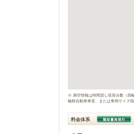
ゲ
ー
シ
ョ
ン
へ
移
動
し
ま
す
本
文
へ
移
動
※ 満空情報は時間貸し収容台数（四
し
輪軽自動車車室、または車両サイズ指
ま
す
料金体系