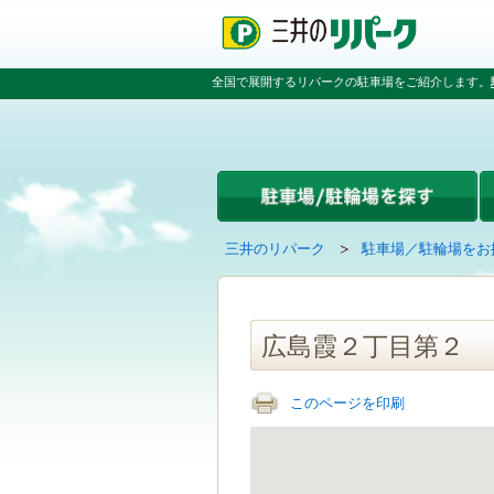
ペ
ペ
こ
ペ
ー
ー
こ
ー
ジ
ジ
か
ジ
の
内
ら
の
全国で展開するリパークの駐車場をご紹介します。
先
を
本
先
頭
移
文
頭
で
動
で
へ
す
す
す
戻
る
る
た
め
の
現
の
三井のリパーク
駐車場／駐輪場をお
リ
在
ペ
ン
の
ー
ク
ペ
ジ
で
ー
で
広島霞２丁目第２
す
ジ
す
グ
は
ロ
このページを印刷
ー
バ
ル
ナ
ビ