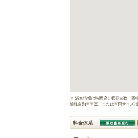
ゲ
ー
シ
ョ
ン
へ
移
動
し
ま
す
本
文
へ
移
動
※ 満空情報は時間貸し収容台数（四
し
輪軽自動車車室、または車両サイズ指
ま
す
料金体系