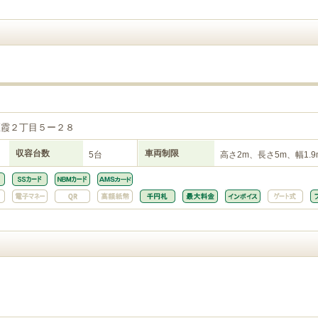
２
区霞２丁目５ー２８
収容台数
車両制限
5台
高さ2m、長さ5m、幅1.9