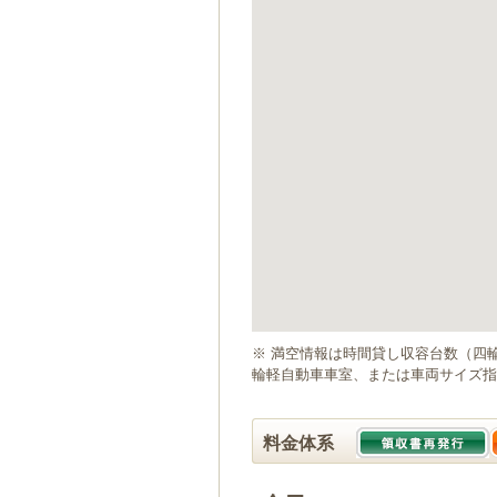
ゲ
ー
シ
ョ
ン
へ
移
動
し
ま
す
本
文
へ
移
動
※ 満空情報は時間貸し収容台数（四
し
輪軽自動車車室、または車両サイズ指
ま
す
料金体系