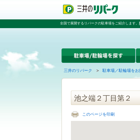
ペ
ペ
こ
ペ
ー
ー
こ
ー
ジ
ジ
か
ジ
の
内
ら
の
全国で展開するリパークの駐車場をご紹介します。
先
を
本
先
頭
移
文
頭
で
動
で
へ
す
す
す
戻
る
る
た
め
の
現
の
三井のリパーク
駐車場／駐輪場をお
リ
在
ペ
ン
の
ー
ク
ペ
ジ
で
ー
で
池之端２丁目第２
す
ジ
す
グ
は
ロ
このページを印刷
ー
バ
ル
ナ
ビ