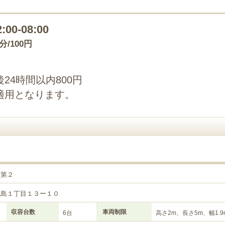
2:00-08:00
0分/100円
24時間以内800円
適用となります。
目第２
代島１丁目１３ー１０
収容台数
車両制限
6台
高さ2m、長さ5m、幅1.9