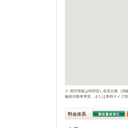
ゲ
ー
シ
ョ
ン
へ
移
動
し
ま
す
本
文
へ
移
動
※ 満空情報は時間貸し収容台数（四
し
輪軽自動車車室、または車両サイズ指
ま
す
料金体系