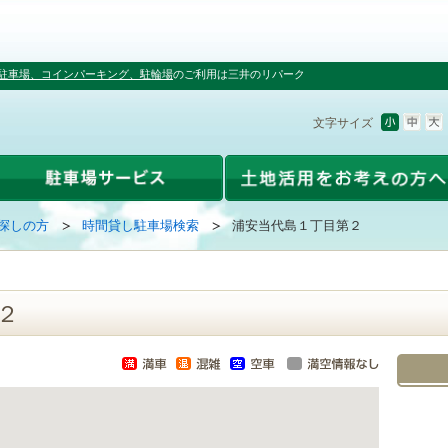
駐車場、コインパーキング、駐輪場
のご利用は三井のリパーク
文字サイズ
探しの方
時間貸し駐車場検索
浦安当代島１丁目第２
２