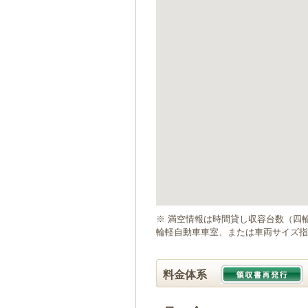
ゲ
ー
シ
ョ
ン
へ
移
動
し
ま
す
本
文
へ
移
動
※ 満空情報は時間貸し収容台数（四
し
輪軽自動車車室、または車両サイズ指
ま
す
料金体系