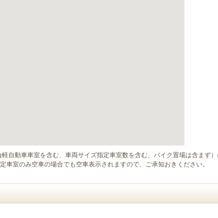
輪軽自動車車室を含む、車両サイズ指定車室数を含む、バイク置場は含まず
定車室のみ空車の場合でも空車表示されますので、ご承知おきください。