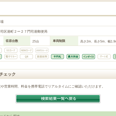
車場
門司区港町２ー２７門司港郵便局
収容台数
車両制限
25台
高さ2m、長さ5m、幅1.9
チェック
況や営業時間、料金を携帯電話でリアルタイムにご確認いただけます。