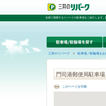
ペ
ペ
こ
ペ
ー
ー
こ
ー
ジ
ジ
か
ジ
の
内
ら
の
全国で展開するリパークの駐車場をご紹介します。
先
を
本
先
頭
移
文
頭
で
動
で
へ
す
す
す
戻
る
る
た
め
の
現
の
三井のリパーク
駐車場／駐輪場をお
リ
在
ペ
ン
の
ー
ク
ペ
ジ
で
ー
で
門司港郵便局駐車場
す
ジ
す
グ
は
ロ
このページを印刷
ー
バ
ル
ナ
ビ