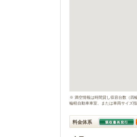
ゲ
ー
シ
ョ
ン
へ
移
動
し
ま
す
本
文
へ
移
動
※ 満空情報は時間貸し収容台数（四
し
輪軽自動車車室、または車両サイズ指
ま
す
料金体系