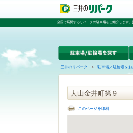
ペ
ペ
こ
ペ
ー
ー
こ
ー
ジ
ジ
か
ジ
の
内
ら
の
全国で展開するリパークの駐車場をご紹介します。
先
を
本
先
頭
移
文
頭
で
動
で
へ
す
す
す
戻
る
る
た
め
の
現
の
三井のリパーク
駐車場／駐輪場をお
リ
在
ペ
ン
の
ー
ク
ペ
ジ
で
ー
で
大山金井町第９
す
ジ
す
グ
は
ロ
このページを印刷
ー
バ
ル
ナ
ビ