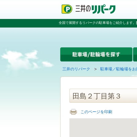
ペ
ペ
こ
ペ
ー
ー
こ
ー
ジ
ジ
か
ジ
の
内
ら
の
全国で展開するリパークの駐車場をご紹介します。
先
を
本
先
頭
移
文
頭
で
動
で
へ
す
す
す
戻
る
る
た
め
の
現
の
三井のリパーク
駐車場／駐輪場をお
リ
在
ペ
ン
の
ー
ク
ペ
ジ
で
ー
で
田島２丁目第３
す
ジ
す
グ
は
ロ
このページを印刷
ー
バ
ル
ナ
ビ