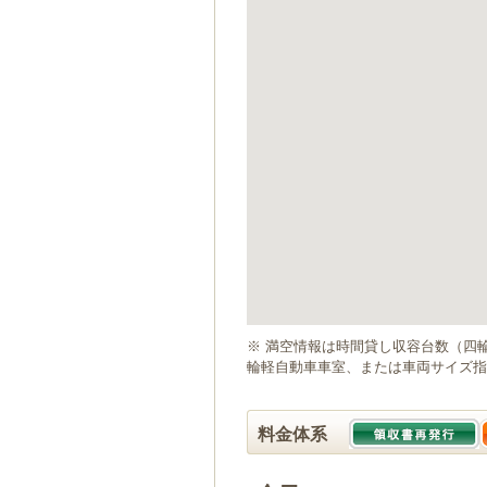
ゲ
ー
シ
ョ
ン
へ
移
動
し
ま
す
本
文
へ
移
動
※ 満空情報は時間貸し収容台数（四
し
輪軽自動車車室、または車両サイズ指
ま
す
料金体系