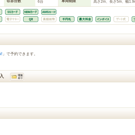
収容台数
車両制限
6台
高さ2m、長さ5m、幅1.9
i!
」で予約できます。
入