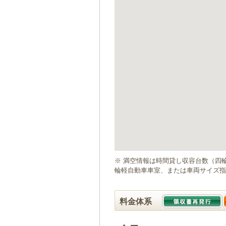
ゲ
ー
シ
ョ
ン
へ
移
動
し
ま
す
本
文
へ
移
動
※ 満空情報は時間貸し収容台数（四
し
輪軽自動車車室、または車両サイズ指
ま
す
料金体系