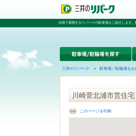
ペ
ペ
こ
ペ
ー
ー
こ
ー
ジ
ジ
か
ジ
の
内
ら
の
全国で展開するリパークの駐車場をご紹介します。
先
を
本
先
頭
移
文
頭
で
動
で
へ
す
す
す
戻
る
る
た
め
の
現
の
三井のリパーク
駐車場／駐輪場をお
リ
在
ペ
ン
の
ー
ク
ペ
ジ
で
ー
で
川崎菅北浦市営住宅
す
ジ
す
グ
は
ロ
このページを印刷
ー
バ
ル
ナ
ビ