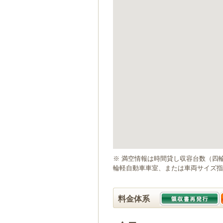
ゲ
ー
シ
ョ
ン
へ
移
動
し
ま
す
本
文
へ
移
動
※ 満空情報は時間貸し収容台数（四
し
輪軽自動車車室、または車両サイズ指
ま
す
料金体系