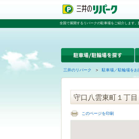
ペ
ペ
こ
ペ
ー
ー
こ
ー
ジ
ジ
か
ジ
の
内
ら
の
全国で展開するリパークの駐車場をご紹介します。
先
を
本
先
頭
移
文
頭
で
動
で
へ
す
す
す
戻
る
る
た
め
の
現
の
三井のリパーク
駐車場／駐輪場をお
リ
在
ペ
ン
の
ー
ク
ペ
ジ
で
ー
で
守口八雲東町１丁目
す
ジ
す
グ
は
ロ
このページを印刷
ー
バ
ル
ナ
ビ