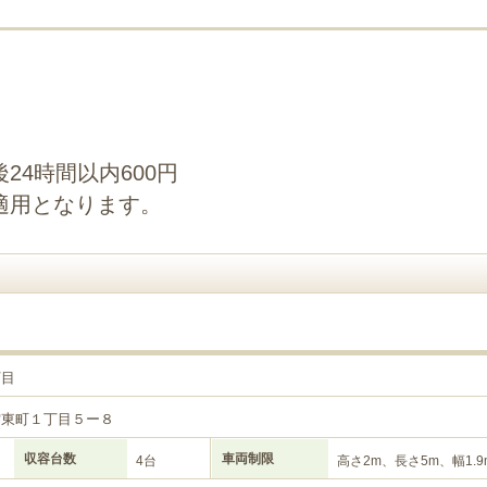
24時間以内600円
適用となります。
丁目
雲東町１丁目５ー８
収容台数
車両制限
4台
高さ2m、長さ5m、幅1.9