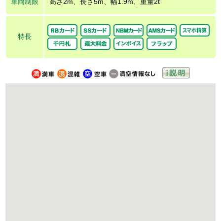
車両制限
高さ2m、長さ5m、幅1.9m、重量2t
特長