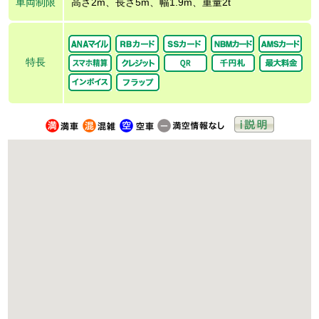
車両制限
高さ2m、長さ5m、幅1.9m、重量2t
特長