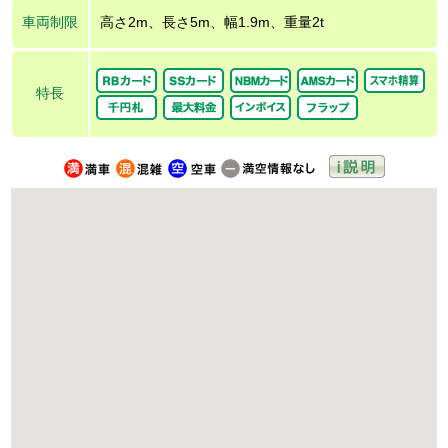
車両制限
高さ2m、長さ5m、幅1.9m、重量2t
特長