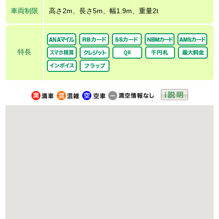
車両制限
高さ2m、長さ5m、幅1.9m、重量2t
特長