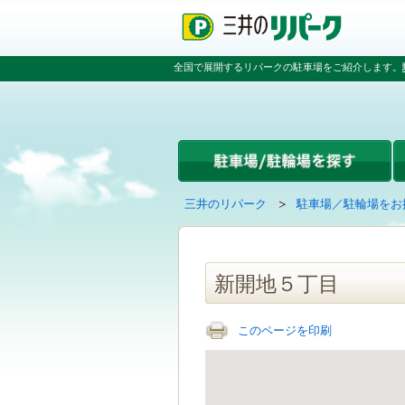
ペ
ペ
こ
ペ
ー
ー
こ
ー
ジ
ジ
か
ジ
の
内
ら
の
全国で展開するリパークの駐車場をご紹介します。
先
を
本
先
頭
移
文
頭
で
動
で
へ
す
す
す
戻
る
る
た
め
の
現
の
三井のリパーク
駐車場／駐輪場をお
リ
在
ペ
ン
の
ー
ク
ペ
ジ
で
ー
で
新開地５丁目
す
ジ
す
グ
は
ロ
このページを印刷
ー
バ
ル
ナ
ビ