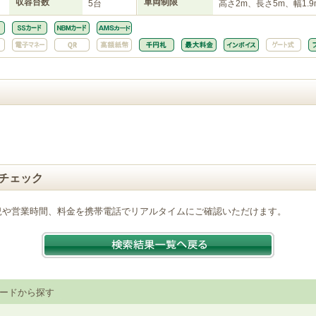
収容台数
車両制限
5台
高さ2m、長さ5m、幅1.9
チェック
況や営業時間、料金を携帯電話でリアルタイムにご確認いただけます。
ードから探す