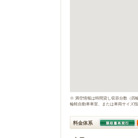
ゲ
ー
シ
ョ
ン
へ
移
動
し
ま
す
本
文
へ
移
動
※ 満空情報は時間貸し収容台数（四
し
輪軽自動車車室、または車両サイズ指
ま
す
料金体系