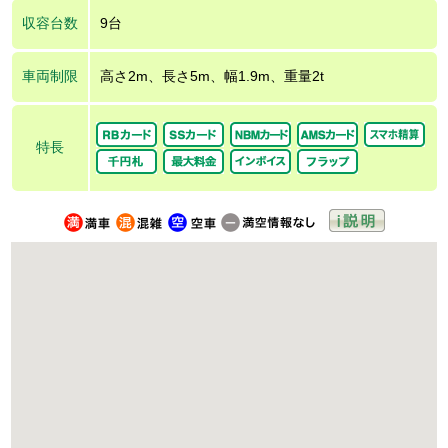
収容台数
9台
車両制限
高さ2m、長さ5m、幅1.9m、重量2t
特長