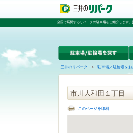
ペ
ペ
こ
ペ
ー
ー
こ
ー
ジ
ジ
か
ジ
の
内
ら
の
全国で展開するリパークの駐車場をご紹介します。
先
を
本
先
頭
移
文
頭
で
動
で
へ
す
す
す
戻
る
る
た
め
の
現
の
三井のリパーク
駐車場／駐輪場をお
リ
在
ペ
ン
の
ー
ク
ペ
ジ
で
ー
で
市川大和田１丁目
す
ジ
す
グ
は
ロ
このページを印刷
ー
バ
ル
ナ
ビ