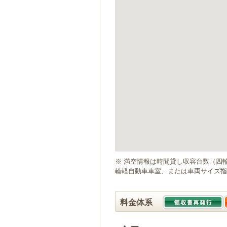
ゲ
ー
シ
ョ
ン
へ
移
動
し
ま
す
本
文
へ
移
動
※ 満空情報は時間貸し収容台数（四
し
輪軽自動車車室、または車両サイズ指
ま
す
料金体系