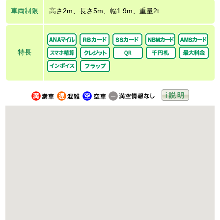
車両制限
高さ2m、長さ5m、幅1.9m、重量2t
特長