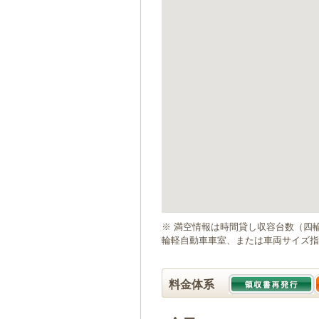
ゲ
ー
シ
ョ
ン
へ
移
動
し
ま
す
本
文
へ
移
動
※ 満空情報は時間貸し収容台数（四
し
輪軽自動車車室、または車両サイズ指
ま
す
料金体系