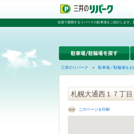
ペ
ペ
こ
ペ
ー
ー
こ
ー
ジ
ジ
か
ジ
の
内
ら
の
全国で展開するリパークの駐車場をご紹介します。
先
を
本
先
頭
移
文
頭
で
動
で
へ
す
す
す
戻
る
る
た
め
の
現
の
三井のリパーク
駐車場／駐輪場をお
リ
在
ペ
ン
の
ー
ク
ペ
ジ
で
ー
で
札幌大通西１７丁目
す
ジ
す
グ
は
ロ
このページを印刷
ー
バ
ル
ナ
ビ