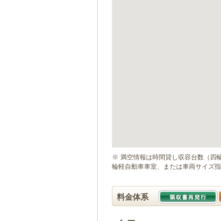
ゲ
ー
シ
ョ
ン
へ
移
動
し
ま
す
本
文
へ
移
動
※ 満空情報は時間貸し収容台数（四
し
輪軽自動車車室、または車両サイズ指
ま
す
料金体系