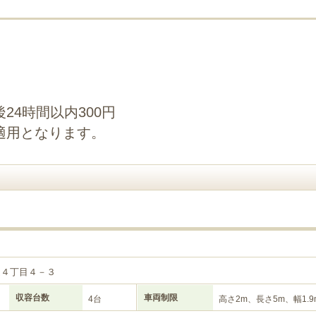
24時間以内300円
適用となります。
通４丁目４－３
収容台数
車両制限
4台
高さ2m、長さ5m、幅1.9