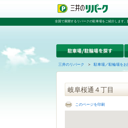
ペ
ペ
こ
ペ
ー
ー
こ
ー
ジ
ジ
か
ジ
の
内
ら
の
全国で展開するリパークの駐車場をご紹介します。
先
を
本
先
頭
移
文
頭
で
動
で
へ
す
す
す
戻
る
る
た
め
の
現
の
三井のリパーク
駐車場／駐輪場をお
リ
在
ペ
ン
の
ー
ク
ペ
ジ
で
ー
で
岐阜桜通４丁目
す
ジ
す
グ
は
ロ
このページを印刷
ー
バ
ル
ナ
ビ