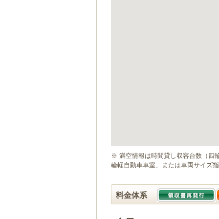
ゲ
ー
シ
ョ
ン
へ
移
動
し
ま
す
本
文
へ
移
動
※ 満空情報は時間貸し収容台数（四
し
輪軽自動車車室、または車両サイズ指
ま
す
料金体系