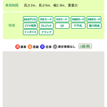
車両制限
高さ2m、長さ5m、幅1.9m、重量2t
特長