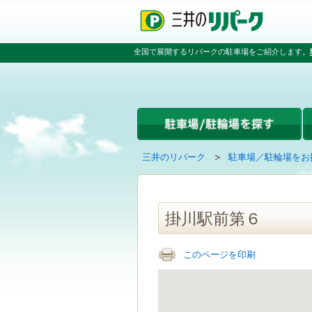
ペ
ペ
こ
ペ
ー
ー
こ
ー
ジ
ジ
か
ジ
の
内
ら
の
全国で展開するリパークの駐車場をご紹介します。
先
を
本
先
頭
移
文
頭
で
動
で
へ
す
す
す
戻
る
る
た
め
の
現
の
三井のリパーク
駐車場／駐輪場をお
リ
在
ペ
ン
の
ー
ク
ペ
ジ
で
ー
で
掛川駅前第６
す
ジ
す
グ
は
ロ
このページを印刷
ー
バ
ル
ナ
ビ