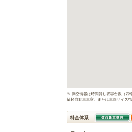
ゲ
ー
シ
ョ
ン
へ
移
動
し
ま
す
本
文
へ
移
動
※ 満空情報は時間貸し収容台数（四
し
輪軽自動車車室、または車両サイズ指
ま
す
料金体系