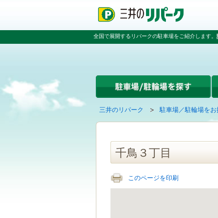
ペ
ペ
こ
ペ
ー
ー
こ
ー
ジ
ジ
か
ジ
の
内
ら
の
全国で展開するリパークの駐車場をご紹介します。
先
を
本
先
頭
移
文
頭
で
動
で
へ
す
す
す
戻
る
る
た
め
の
現
の
三井のリパーク
駐車場／駐輪場をお
リ
在
ペ
ン
の
ー
ク
ペ
ジ
で
ー
で
千鳥３丁目
す
ジ
す
グ
は
ロ
このページを印刷
ー
バ
ル
ナ
ビ