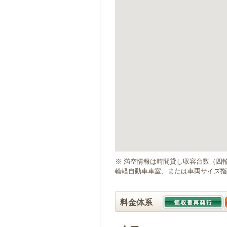
ゲ
ー
シ
ョ
ン
へ
移
動
し
ま
す
本
文
へ
移
動
※ 満空情報は時間貸し収容台数（四
し
輪軽自動車車室、または車両サイズ指
ま
す
料金体系