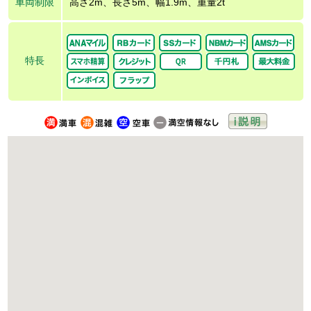
車両制限
高さ2m、長さ5m、幅1.9m、重量2t
特長