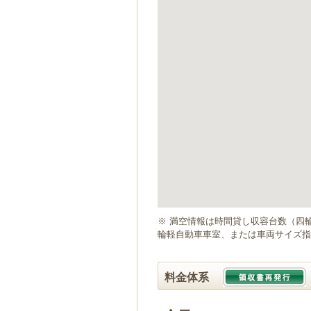
ゲ
ー
シ
ョ
ン
へ
移
動
し
ま
す
本
文
へ
移
動
※ 満空情報は時間貸し収容台数（四
し
輪軽自動車車室、または車両サイズ指
ま
す
料金体系