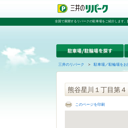
ペ
ペ
こ
ペ
ー
ー
こ
ー
ジ
ジ
か
ジ
の
内
ら
の
全国で展開するリパークの駐車場をご紹介します。
先
を
本
先
頭
移
文
頭
で
動
で
へ
す
す
す
戻
る
る
た
め
の
現
の
三井のリパーク
駐車場／駐輪場をお
リ
在
ペ
ン
の
ー
ク
ペ
ジ
で
ー
で
熊谷星川１丁目第４
す
ジ
す
グ
は
ロ
このページを印刷
ー
バ
ル
ナ
ビ