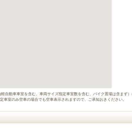
輪軽自動車車室を含む、車両サイズ指定車室数を含む、バイク置場は含まず
定車室のみ空車の場合でも空車表示されますので、ご承知おきください。