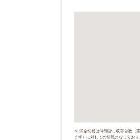
ゲ
ー
シ
ョ
ン
へ
移
動
し
ま
す
本
文
へ
移
動
し
ま
す
※ 満空情報は時間貸し収容台数（
まず）に対しての情報となっており