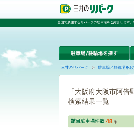
ペ
ペ
こ
ペ
ー
ー
こ
ー
ジ
ジ
か
ジ
の
内
ら
の
全国で展開するリパークの駐車場をご紹介します。
先
を
本
先
頭
移
文
頭
で
動
で
へ
す
す
す
戻
る
る
た
め
の
現
の
三井のリパーク
駐車場／駐輪場をお
リ
在
ペ
ン
の
ー
ク
ペ
ジ
で
ー
で
「大阪府大阪市阿倍
す
ジ
す
グ
検索結果一覧
は
ロ
ー
バ
48
ル
件
ナ
ビ