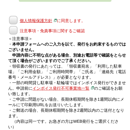
個人情報保護方針
に同意します。
注意事項・免責事項に関するご確認
＜注意事項＞
・
本申請フォームへのご入力を以て、発行をお約束するものでは
ございません。
申請内容に不明な点がある場合、別途お電話等で確認をとらせ
て頂く場合がございますのでご了承ください。
・領収書の発行にあたっては、「領収書宛名」「利用した駐車
場」「ご利用金額」「ご利用時間帯」「ご氏名」「連絡先（電話
番号・メールアドレス）」が必要となります。
・一部の時間貸し駐車場・駐輪場ではインボイス発行ができませ
ん。申請前に
インボイス発行不可事業地一覧
のご確認をお願
い致します。
・ご申請に問題がない場合、長期休暇期間を除き1週間以内にメ
ールにて印刷用URLをお送りいたします。
・ご郵送の場合、長期休暇期間を除き2週間以内のご送付となり
ます。
（内容は同一です。お急ぎの方はWEB発行をご選択くださ
い）