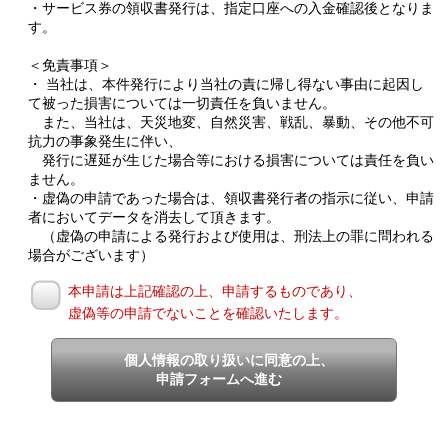
・サービス券の領収書発行は、指定口座への入金確認後となりま
す。
＜免責事項＞
・ 当社は、本件発行により当社の責に帰し得ない事由に起因し
て被った損害については一切責任を負いません。
また、当社は、天災地変、自然災害、戦乱、暴動、その他不可
抗力の事象発生に伴い、
発行に遅延が生じた場合等における損害については責任を負い
ません。
・虚偽の申請であった場合は、領収書発行者の指示に従い、申請
者においてデータを消去して頂きます。
（虚偽の申請による発行および使用は、刑法上の罪に問われる
場合がございます）
本申請は上記確認の上、申請するものであり、
虚偽等の申請でないことを確認いたします。
個人情報の取り扱いに同意の上、
申請フォームへ進む