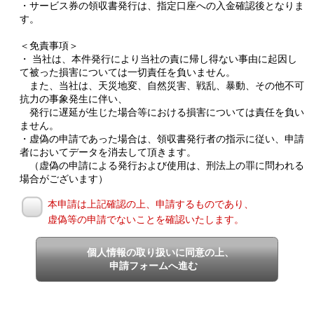
・サービス券の領収書発行は、指定口座への入金確認後となりま
す。
＜免責事項＞
・ 当社は、本件発行により当社の責に帰し得ない事由に起因し
て被った損害については一切責任を負いません。
また、当社は、天災地変、自然災害、戦乱、暴動、その他不可
抗力の事象発生に伴い、
発行に遅延が生じた場合等における損害については責任を負い
ません。
・虚偽の申請であった場合は、領収書発行者の指示に従い、申請
者においてデータを消去して頂きます。
（虚偽の申請による発行および使用は、刑法上の罪に問われる
場合がございます）
本申請は上記確認の上、申請するものであり、
虚偽等の申請でないことを確認いたします。
個人情報の取り扱いに同意の上、
申請フォームへ進む