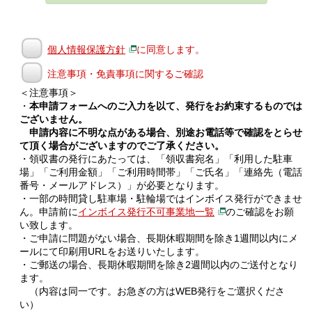
個人情報保護方針
に同意します。
注意事項・免責事項に関するご確認
＜注意事項＞
・
本申請フォームへのご入力を以て、発行をお約束するものでは
ございません。
申請内容に不明な点がある場合、別途お電話等で確認をとらせ
て頂く場合がございますのでご了承ください。
・領収書の発行にあたっては、「領収書宛名」「利用した駐車
場」「ご利用金額」「ご利用時間帯」「ご氏名」「連絡先（電話
番号・メールアドレス）」が必要となります。
・一部の時間貸し駐車場・駐輪場ではインボイス発行ができませ
ん。申請前に
インボイス発行不可事業地一覧
のご確認をお願
い致します。
・ご申請に問題がない場合、長期休暇期間を除き1週間以内にメ
ールにて印刷用URLをお送りいたします。
・ご郵送の場合、長期休暇期間を除き2週間以内のご送付となり
ます。
（内容は同一です。お急ぎの方はWEB発行をご選択くださ
い）