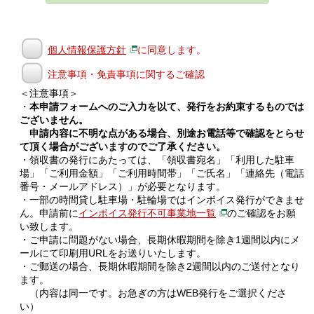
個人情報保護方針
に同意します。
注意事項・免責事項に関するご確認
＜注意事項＞
・
本申請フォームへのご入力を以て、発行をお約束するものでは
ございません。
申請内容に不明な点がある場合、別途お電話等で確認をとらせ
て頂く場合がございますのでご了承ください。
・領収書の発行にあたっては、「領収書宛名」「利用した駐車
場」「ご利用金額」「ご利用時間帯」「ご氏名」「連絡先（電話
番号・メールアドレス）」が必要となります。
・一部の時間貸し駐車場・駐輪場ではインボイス発行ができませ
ん。申請前に
インボイス発行不可事業地一覧
のご確認をお願
い致します。
・ご申請に問題がない場合、長期休暇期間を除き1週間以内にメ
ールにて印刷用URLをお送りいたします。
・ご郵送の場合、長期休暇期間を除き2週間以内のご送付となり
ます。
（内容は同一です。お急ぎの方はWEB発行をご選択くださ
い）