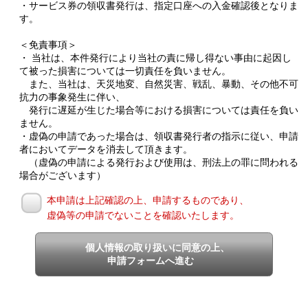
・サービス券の領収書発行は、指定口座への入金確認後となりま
す。
＜免責事項＞
・ 当社は、本件発行により当社の責に帰し得ない事由に起因し
て被った損害については一切責任を負いません。
また、当社は、天災地変、自然災害、戦乱、暴動、その他不可
抗力の事象発生に伴い、
発行に遅延が生じた場合等における損害については責任を負い
ません。
・虚偽の申請であった場合は、領収書発行者の指示に従い、申請
者においてデータを消去して頂きます。
（虚偽の申請による発行および使用は、刑法上の罪に問われる
場合がございます）
本申請は上記確認の上、申請するものであり、
虚偽等の申請でないことを確認いたします。
個人情報の取り扱いに同意の上、
申請フォームへ進む