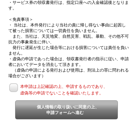
・サービス券の領収書発行は、指定口座への入金確認後となりま
す。
＜免責事項＞
・ 当社は、本件発行により当社の責に帰し得ない事由に起因し
て被った損害については一切責任を負いません。
また、当社は、天災地変、自然災害、戦乱、暴動、その他不可
抗力の事象発生に伴い、
発行に遅延が生じた場合等における損害については責任を負い
ません。
・虚偽の申請であった場合は、領収書発行者の指示に従い、申請
者においてデータを消去して頂きます。
（虚偽の申請による発行および使用は、刑法上の罪に問われる
場合がございます）
本申請は上記確認の上、申請するものであり、
虚偽等の申請でないことを確認いたします。
個人情報の取り扱いに同意の上、
申請フォームへ進む