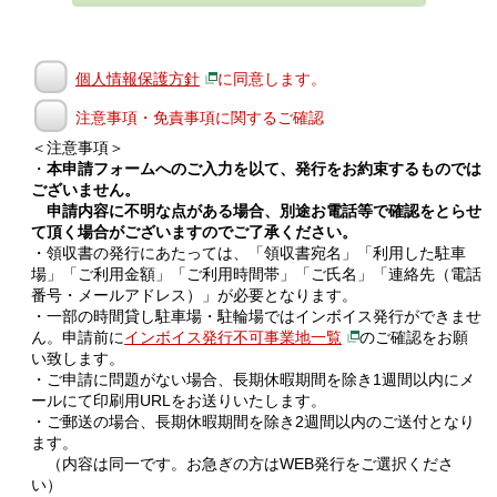
個人情報保護方針
に同意します。
注意事項・免責事項に関するご確認
＜注意事項＞
・
本申請フォームへのご入力を以て、発行をお約束するものでは
ございません。
申請内容に不明な点がある場合、別途お電話等で確認をとらせ
て頂く場合がございますのでご了承ください。
・領収書の発行にあたっては、「領収書宛名」「利用した駐車
場」「ご利用金額」「ご利用時間帯」「ご氏名」「連絡先（電話
番号・メールアドレス）」が必要となります。
・一部の時間貸し駐車場・駐輪場ではインボイス発行ができませ
ん。申請前に
インボイス発行不可事業地一覧
のご確認をお願
い致します。
・ご申請に問題がない場合、長期休暇期間を除き1週間以内にメ
ールにて印刷用URLをお送りいたします。
・ご郵送の場合、長期休暇期間を除き2週間以内のご送付となり
ます。
（内容は同一です。お急ぎの方はWEB発行をご選択くださ
い）