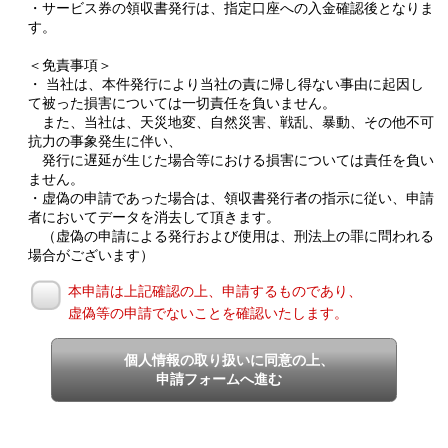
・サービス券の領収書発行は、指定口座への入金確認後となりま
す。
＜免責事項＞
・ 当社は、本件発行により当社の責に帰し得ない事由に起因し
て被った損害については一切責任を負いません。
また、当社は、天災地変、自然災害、戦乱、暴動、その他不可
抗力の事象発生に伴い、
発行に遅延が生じた場合等における損害については責任を負い
ません。
・虚偽の申請であった場合は、領収書発行者の指示に従い、申請
者においてデータを消去して頂きます。
（虚偽の申請による発行および使用は、刑法上の罪に問われる
場合がございます）
本申請は上記確認の上、申請するものであり、
虚偽等の申請でないことを確認いたします。
個人情報の取り扱いに同意の上、
申請フォームへ進む