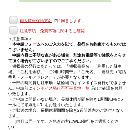
個人情報保護方針
に同意します。
注意事項・免責事項に関するご確認
＜注意事項＞
・
本申請フォームへのご入力を以て、発行をお約束するものでは
ございません。
申請内容に不明な点がある場合、別途お電話等で確認をとらせ
て頂く場合がございますのでご了承ください。
・領収書の発行にあたっては、「領収書宛名」「利用した駐車
場」「ご利用金額」「ご利用時間帯」「ご氏名」「連絡先（電話
番号・メールアドレス）」が必要となります。
・一部の時間貸し駐車場・駐輪場ではインボイス発行ができませ
ん。申請前に
インボイス発行不可事業地一覧
のご確認をお願
い致します。
・ご申請に問題がない場合、長期休暇期間を除き1週間以内にメ
ールにて印刷用URLをお送りいたします。
・ご郵送の場合、長期休暇期間を除き2週間以内のご送付となり
ます。
（内容は同一です。お急ぎの方はWEB発行をご選択くださ
い）