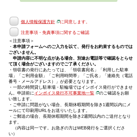
個人情報保護方針
に同意します。
注意事項・免責事項に関するご確認
＜注意事項＞
・
本申請フォームへのご入力を以て、発行をお約束するものでは
ございません。
申請内容に不明な点がある場合、別途お電話等で確認をとらせ
て頂く場合がございますのでご了承ください。
・領収書の発行にあたっては、「領収書宛名」「利用した駐車
場」「ご利用金額」「ご利用時間帯」「ご氏名」「連絡先（電話
番号・メールアドレス）」が必要となります。
・一部の時間貸し駐車場・駐輪場ではインボイス発行ができませ
ん。申請前に
インボイス発行不可事業地一覧
のご確認をお願
い致します。
・ご申請に問題がない場合、長期休暇期間を除き1週間以内にメ
ールにて印刷用URLをお送りいたします。
・ご郵送の場合、長期休暇期間を除き2週間以内のご送付となり
ます。
（内容は同一です。お急ぎの方はWEB発行をご選択くださ
い）