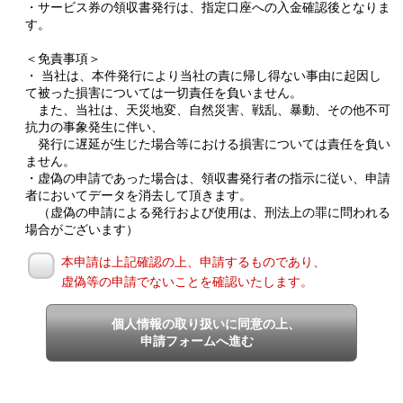
・サービス券の領収書発行は、指定口座への入金確認後となりま
す。
＜免責事項＞
・ 当社は、本件発行により当社の責に帰し得ない事由に起因し
て被った損害については一切責任を負いません。
また、当社は、天災地変、自然災害、戦乱、暴動、その他不可
抗力の事象発生に伴い、
発行に遅延が生じた場合等における損害については責任を負い
ません。
・虚偽の申請であった場合は、領収書発行者の指示に従い、申請
者においてデータを消去して頂きます。
（虚偽の申請による発行および使用は、刑法上の罪に問われる
場合がございます）
本申請は上記確認の上、申請するものであり、
虚偽等の申請でないことを確認いたします。
個人情報の取り扱いに同意の上、
申請フォームへ進む