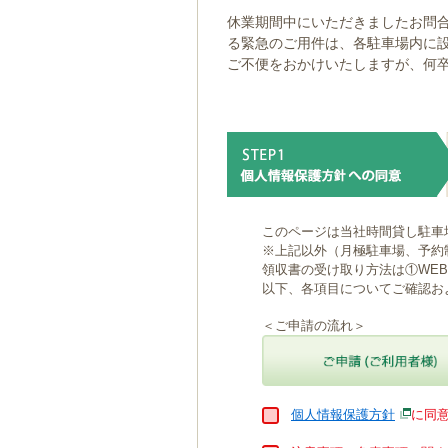
ゲ
休業期間中にいただきましたお問合
ー
る緊急のご用件は、各駐車場内に
シ
ご不便をおかけいたしますが、何
ョ
ン
へ
移
動
し
ま
す
本
このページは当社時間貸し駐車
文
※上記以外（月極駐車場、予約
へ
領収書の受け取り方法は①WE
移
以下、各項目についてご確認お
動
し
＜ご申請の流れ＞
ま
す
個人情報保護方針
に同