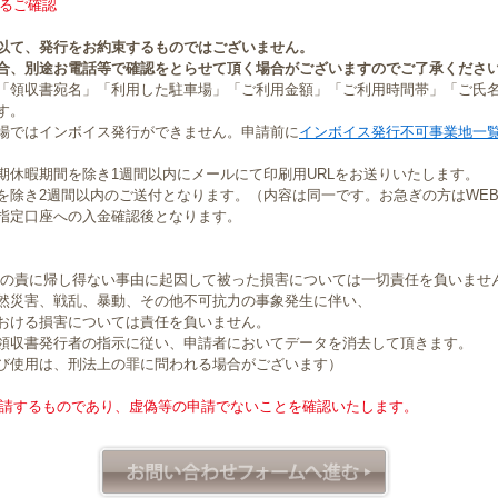
るご確認
以て、発行をお約束するものではございません。
合、別途お電話等で確認をとらせて頂く場合がございますのでご了承くださ
「領収書宛名」「利用した駐車場」「ご利用金額」「ご利用時間帯」「ご氏
す。
場ではインボイス発行ができません。申請前に
インボイス発行不可事業地一
期休暇期間を除き1週間以内にメールにて印刷用URLをお送りいたします。
を除き2週間以内のご送付となります。（内容は同一です。お急ぎの方はWE
指定口座への入金確認後となります。
社の責に帰し得ない事由に起因して被った損害については一切責任を負いませ
然災害、戦乱、暴動、その他不可抗力の事象発生に伴い、
おける損害については責任を負いません。
領収書発行者の指示に従い、申請者においてデータを消去して頂きます。
び使用は、刑法上の罪に問われる場合がございます）
請するものであり、虚偽等の申請でないことを確認いたします。