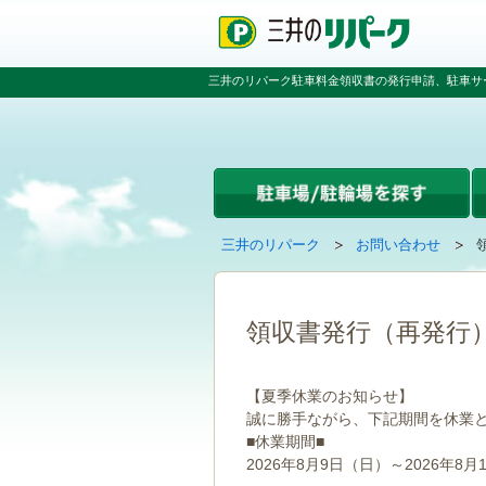
ペ
ペ
こ
ペ
ー
ー
こ
ー
ジ
ジ
か
ジ
の
内
ら
の
三井のリパーク駐車料金領収書の発行申請、駐車サ
先
を
本
先
頭
移
文
頭
で
動
で
へ
す
す
す
戻
る
る
た
め
の
現
の
三井のリパーク
お問い合わせ
リ
在
ペ
ン
の
ー
ク
ペ
ジ
で
ー
で
領収書発行（再発行
す
ジ
す
グ
は
ロ
【夏季休業のお知らせ】
ー
誠に勝手ながら、下記期間を休業
バ
■休業期間■
ル
ナ
2026年8月9日（日）～2026年8月
ビ