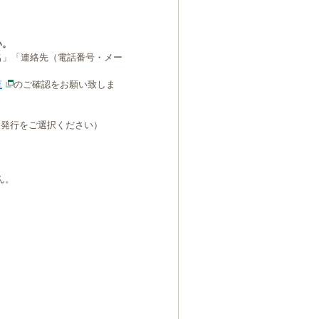
い。
名」「連絡先（電話番号・メー
覧
のご確認をお願い致しま
B発行をご選択ください）
ん。