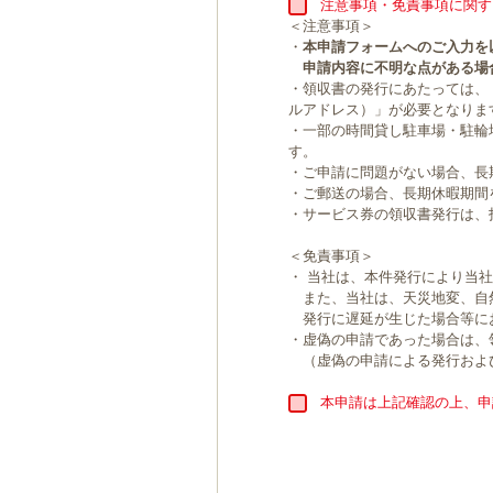
注意事項・免責事項に関す
＜注意事項＞
・
本申請フォームへのご入力を
申請内容に不明な点がある場
・領収書の発行にあたっては、
ルアドレス）」が必要となりま
・一部の時間貸し駐車場・駐輪
す。
・ご申請に問題がない場合、長
・ご郵送の場合、長期休暇期間
・サービス券の領収書発行は、
＜免責事項＞
・ 当社は、本件発行により当
また、当社は、天災地変、自
発行に遅延が生じた場合等に
・虚偽の申請であった場合は、
（虚偽の申請による発行およ
本申請は上記確認の上、申