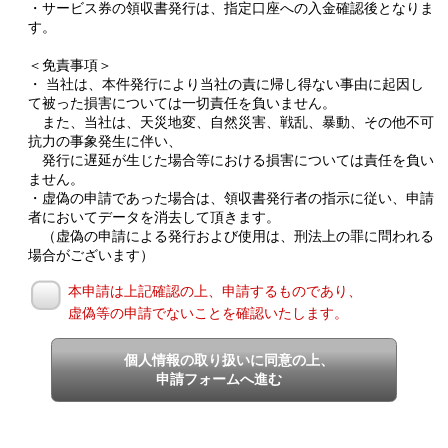
・サービス券の領収書発行は、指定口座への入金確認後となりま
す。
＜免責事項＞
・ 当社は、本件発行により当社の責に帰し得ない事由に起因し
て被った損害については一切責任を負いません。
また、当社は、天災地変、自然災害、戦乱、暴動、その他不可
抗力の事象発生に伴い、
発行に遅延が生じた場合等における損害については責任を負い
ません。
・虚偽の申請であった場合は、領収書発行者の指示に従い、申請
者においてデータを消去して頂きます。
（虚偽の申請による発行および使用は、刑法上の罪に問われる
場合がございます）
本申請は上記確認の上、申請するものであり、
虚偽等の申請でないことを確認いたします。
個人情報の取り扱いに同意の上、
申請フォームへ進む