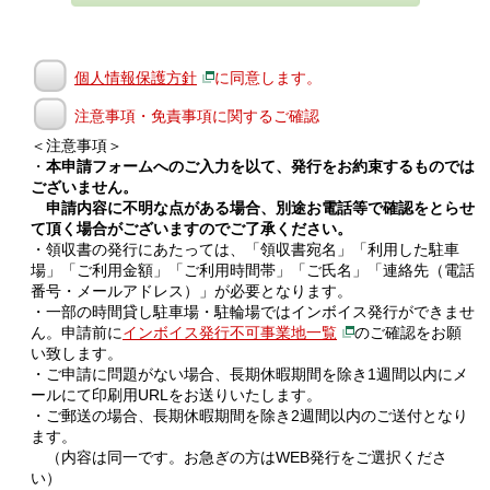
個人情報保護方針
に同意します。
注意事項・免責事項に関するご確認
＜注意事項＞
・
本申請フォームへのご入力を以て、発行をお約束するものでは
ございません。
申請内容に不明な点がある場合、別途お電話等で確認をとらせ
て頂く場合がございますのでご了承ください。
・領収書の発行にあたっては、「領収書宛名」「利用した駐車
場」「ご利用金額」「ご利用時間帯」「ご氏名」「連絡先（電話
番号・メールアドレス）」が必要となります。
・一部の時間貸し駐車場・駐輪場ではインボイス発行ができませ
ん。申請前に
インボイス発行不可事業地一覧
のご確認をお願
い致します。
・ご申請に問題がない場合、長期休暇期間を除き1週間以内にメ
ールにて印刷用URLをお送りいたします。
・ご郵送の場合、長期休暇期間を除き2週間以内のご送付となり
ます。
（内容は同一です。お急ぎの方はWEB発行をご選択くださ
い）