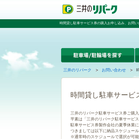
ペ
ペ
こ
ー
ー
こ
ジ
ジ
か
の
内
ら
時間貸し駐車サービス券の購入お申し込み、お問い
先
を
本
頭
移
文
で
動
で
す
す
す
る
た
め
の
現
の
三井のリパーク
お問い合わせ
リ
在
ペ
ン
ペ
の
ー
ク
ー
ペ
ジ
で
ジ
ー
で
時間貸し駐車サービ
す
の
ジ
す
グ
先
は
ロ
頭
三井のリパーク駐車サービス券ご購入
ー
へ
平素は「三井のリパーク駐車サービス
バ
戻
駐車サービス券製作会社の夏季休業に伴い
ル
る
つきましては以下に納品スケジュール
ナ
※通常時のスケジュールで選択が可能
ビ