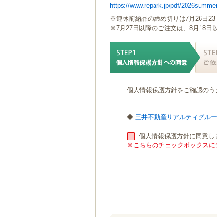
https://www.repark.jp/pdf/2026summer
ゲ
ー
※連休前納品の締め切りは7月26日23
シ
※7月27日以降のご注文は、8月18
ョ
ン
へ
移
動
し
個人情報保護方針をご確認のう
ま
す
本
◆
三井不動産リアルティグル
文
へ
個人情報保護方針に同意し
移
※こちらのチェックボックスにチ
動
し
ま
す