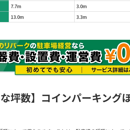
7.7m
3.0m
13.0m
3.3m
要な坪数】コインパーキング