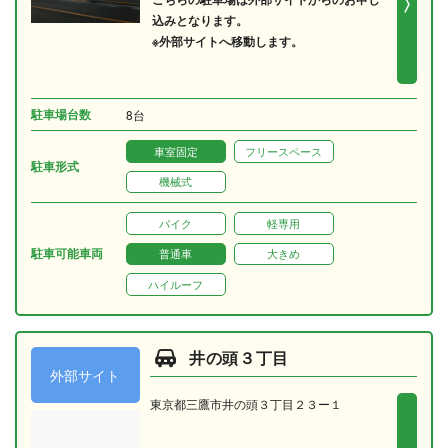
込みとなります。
※外部サイトへ移動します。
駐車場台数
8台
車室固定
フリースペース
駐車形式
機械式
バイク
軽専用
駐車可能車両
普通車
大きめ
ハイルーフ
井の頭３丁目
外部サイト
東京都三鷹市井の頭３丁目２３ー１