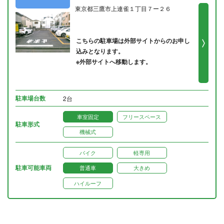
東京都三鷹市上連雀１丁目７ー２６
こちらの駐車場は外部サイトからのお申し
込みとなります。
※外部サイトへ移動します。
駐車場台数
2台
車室固定
フリースペース
駐車形式
機械式
バイク
軽専用
駐車可能車両
普通車
大きめ
ハイルーフ