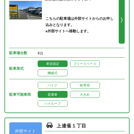
こちらの駐車場は外部サイトからのお申し
込みとなります。
※外部サイトへ移動します。
駐車場台数
8台
車室固定
フリースペース
駐車形式
機械式
バイク
軽専用
駐車可能車両
普通車
大きめ
ハイルーフ
上連雀１丁目
外部サイト