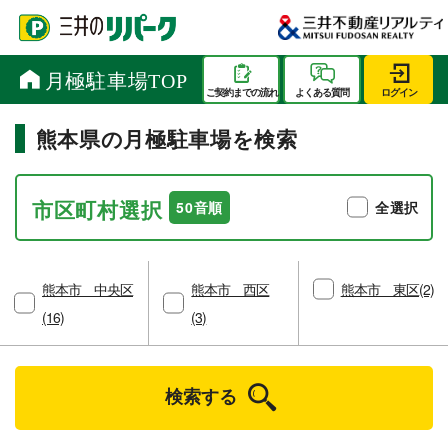
熊本県の月極駐車場を検索
市区町村選択
50音順
全選択
熊本市 中央区
熊本市 西区
熊本市 東区(2)
(16)
(3)
検索する