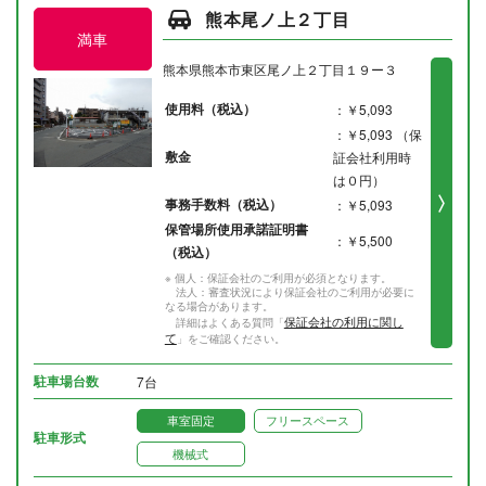
熊本尾ノ上２丁目
満車
熊本県熊本市東区尾ノ上２丁目１９ー３
使用料（税込）
：￥5,093
：￥5,093 （保
敷金
証会社利用時
は０円）
事務手数料（税込）
：￥5,093
保管場所使用承諾証明書
：￥5,500
（税込）
※ 個人：保証会社のご利用が必須となります。
法人：審査状況により保証会社のご利用が必要に
なる場合があります。
保証会社の利用に関し
詳細はよくある質問「
て
」をご確認ください。
駐車場台数
7台
車室固定
フリースペース
駐車形式
機械式