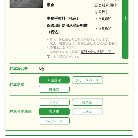
敷金
証会社利用時
は０円）
事務手数料（税込）
：￥6,050
保管場所使用承諾証明書
：￥5,500
（税込）
※ 個人：保証会社のご利用が必須となります。
法人：審査状況により保証会社のご利用が必要に
なる場合があります。
保証会社の利用に関し
詳細はよくある質問「
て
」をご確認ください。
駐車場台数
6台
車室固定
フリースペース
駐車形式
機械式
バイク
軽専用
駐車可能車両
普通車
大きめ
ハイルーフ