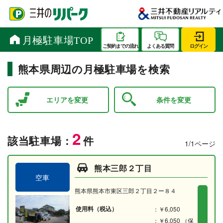
熊本県周辺の月極駐車場を検索
エリアを変更
条件を変更
2
該当駐車場：
件
1/1ページ
熊本三郎２丁目
空車
熊本県熊本市東区三郎２丁目２ー８４
使用料（税込）
：￥6,050
：￥6,050 （保