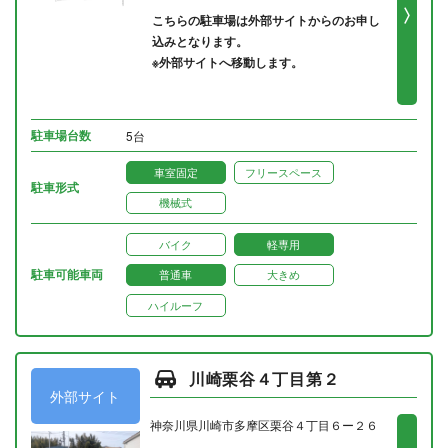
こちらの駐車場は外部サイトからのお申し
込みとなります。
※外部サイトへ移動します。
駐車場台数
5台
車室固定
フリースペース
駐車形式
機械式
バイク
軽専用
駐車可能車両
普通車
大きめ
ハイルーフ
川崎栗谷４丁目第２
外部サイト
神奈川県川崎市多摩区栗谷４丁目６ー２６