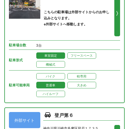
こちらの駐車場は外部サイトからのお申し
込みとなります。
※外部サイトへ移動します。
駐車場台数
3台
車室固定
フリースペース
駐車形式
機械式
バイク
軽専用
駐車可能車両
普通車
大きめ
ハイルーフ
登戸第６
外部サイト
神奈川県川崎市多摩区登戸１７３５