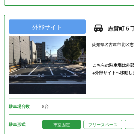
外部サイト
志賀町５
愛知県名古屋市北区志
こちらの駐車場は外
※外部サイトへ移動し
駐車場台数
8台
駐車形式
車室固定
フリースペース