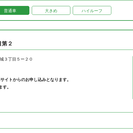
普通車
大きめ
ハイルーフ
目第２
城３丁目５ー２０
部サイトからのお申し込みとなります。
ます。