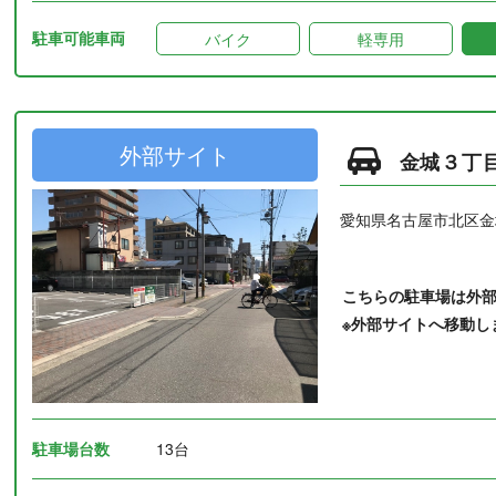
駐車可能車両
バイク
軽専用
外部サイト
金城３丁
愛知県名古屋市北区金
こちらの駐車場は外
※外部サイトへ移動し
駐車場台数
13台