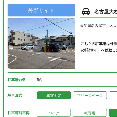
外部サイト
名古屋大
愛知県名古屋市北区大
こちらの駐車場は外
※外部サイトへ移動し
駐車場台数
5台
駐車形式
車室固定
フリースペース
駐車可能車両
バイク
軽専用