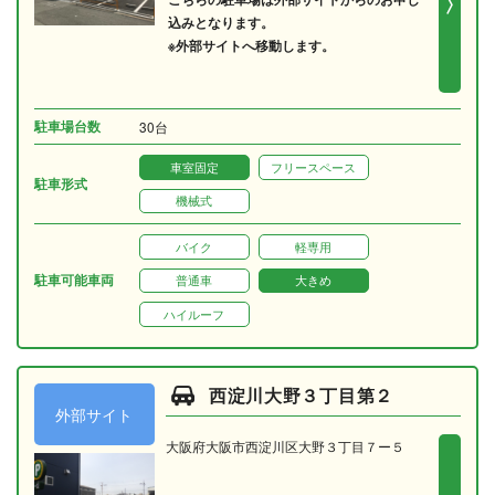
込みとなります。
※外部サイトへ移動します。
駐車場台数
30台
車室固定
フリースペース
駐車形式
機械式
バイク
軽専用
駐車可能車両
普通車
大きめ
ハイルーフ
西淀川大野３丁目第２
外部サイト
大阪府大阪市西淀川区大野３丁目７ー５