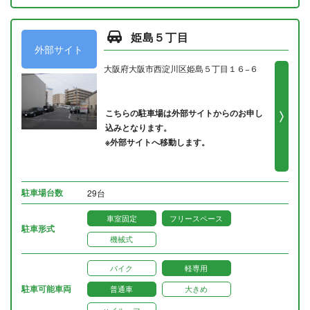
姫島５丁目
外部サイト
大阪府大阪市西淀川区姫島５丁目１６−６
こちらの駐車場は外部サイトからのお申し
込みとなります。
※外部サイトへ移動します。
駐車場台数
29台
車室固定
フリースペース
駐車形式
機械式
バイク
軽専用
駐車可能車両
普通車
大きめ