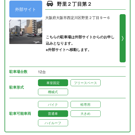
野里２丁目第２
外部サイト
大阪府大阪市西淀川区野里２丁目９ー６
こちらの駐車場は外部サイトからのお申し
込みとなります。
※外部サイトへ移動します。
駐車場台数
12台
車室固定
フリースペース
駐車形式
機械式
バイク
軽専用
駐車可能車両
普通車
大きめ
ハイルーフ