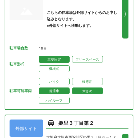
こちらの駐車場は外部サイトからのお申し
込みとなります。
※外部サイトへ移動します。
駐車場台数
10台
車室固定
フリースペース
駐車形式
機械式
バイク
軽専用
駐車可能車両
普通車
大きめ
ハイルーフ
姫里３丁目第２
外部サイト
大阪府大阪市西淀川区姫里３丁目６ー１７