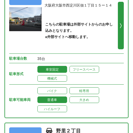
大阪府大阪市西淀川区佃１丁目１５ー１４
こちらの駐車場は外部サイトからのお申し
込みとなります。
※外部サイトへ移動します。
駐車場台数
35台
車室固定
フリースペース
駐車形式
機械式
バイク
軽専用
駐車可能車両
普通車
大きめ
ハイルーフ
野里２丁目