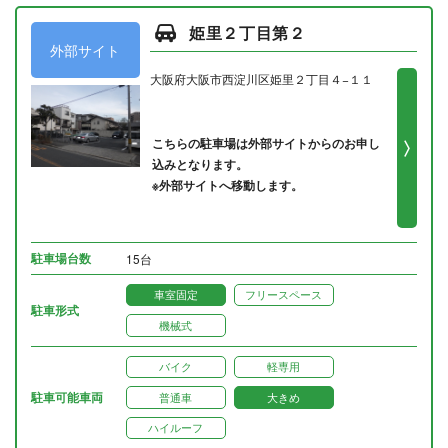
姫里２丁目第２
外部サイト
大阪府大阪市西淀川区姫里２丁目４−１１
こちらの駐車場は外部サイトからのお申し
込みとなります。
※外部サイトへ移動します。
駐車場台数
15台
車室固定
フリースペース
駐車形式
機械式
バイク
軽専用
駐車可能車両
普通車
大きめ
ハイルーフ