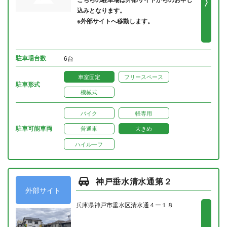
込みとなります。
※外部サイトへ移動します。
駐車場台数
6台
車室固定
フリースペース
駐車形式
機械式
バイク
軽専用
駐車可能車両
普通車
大きめ
ハイルーフ
神戸垂水清水通第２
外部サイト
兵庫県神戸市垂水区清水通４ー１８