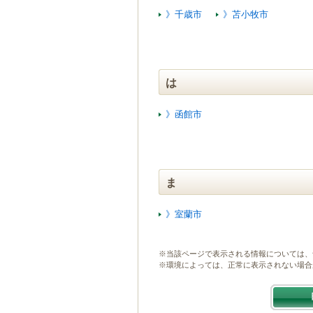
》千歳市
》苫小牧市
は
》函館市
ま
》室蘭市
※当該ページで表示される情報については、
※環境によっては、正常に表示されない場合