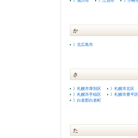
》旭川市
》江別市
》小樽
ゲ
ー
シ
ョ
ン
か
へ
移
》北広島市
動
し
ま
す
本
さ
文
へ
移
》札幌市厚別区
》札幌市北区
動
》札幌市手稲区
》札幌市豊平
し
》白老郡白老町
ま
す
た