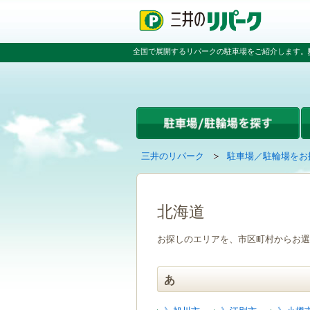
ペ
ペ
こ
ペ
ー
ー
こ
ー
ジ
ジ
か
ジ
の
内
ら
の
全国で展開するリパークの駐車場をご紹介します。
先
を
本
先
頭
移
文
頭
で
動
で
へ
す
す
す
戻
る
る
た
め
の
現
の
三井のリパーク
駐車場／駐輪場をお
リ
在
ペ
ン
の
ー
ク
ペ
ジ
で
ー
で
北海道
す
ジ
す
グ
は
お探しのエリアを、市区町村からお選
ロ
ー
バ
あ
ル
ナ
ビ